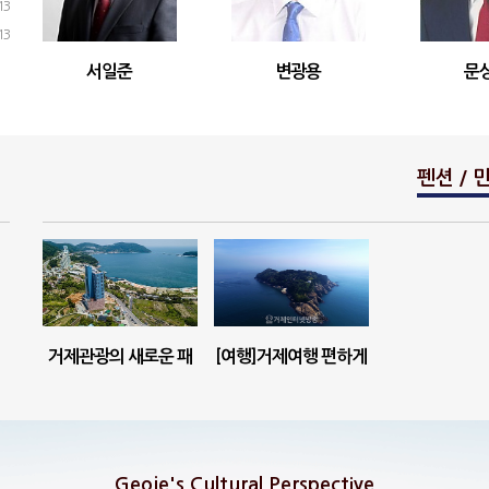
13
13
서일준
변광용
문
펜션 / 
거제관광의 새로운 패
[여행]거제여행 편하게
러다임, 라마다스위츠
쉴 곳 '더프라임호텔'
거제호텔
Geoje's Cultural Perspective