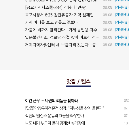
<font color="red"><b>[인사]</b></font> 거제시, 8월 수시인사 단행…김성기 환경녹지국장 승진
08.08
[금요거제시조選-334] 강봉래 '연꽃'
08.08
[거제타임
옥포시장서 6·25 참전유공자 기억 캠페인 열려
08.08
[거제타임
거제 바다를 보고·만들고·맛보다
08.08
[거제타임
가뭄에 벼까지 말라간다…거제 농업용 저수지 저수율 39.2%
08.08
[거제타임
일운보건지소, 경로당 직접 찾아 어르신 건강 챙긴다
08.08
[거제타임
거제지역자활센터 새 보금자리 짓는다…공모 선정 10억원 확보
08.08
[거제타임
맛집 / 헬스
야간 근무 … 나만의 리듬을 찾아라
08.
[맛집]막창구이전문점 삼막, "자부심을 상에 올린다"
07.
식단의 밸런스 운동의 효율을 좌우한다
07.
나도 내가 누군지 몰라 경계선 성격장애
10.