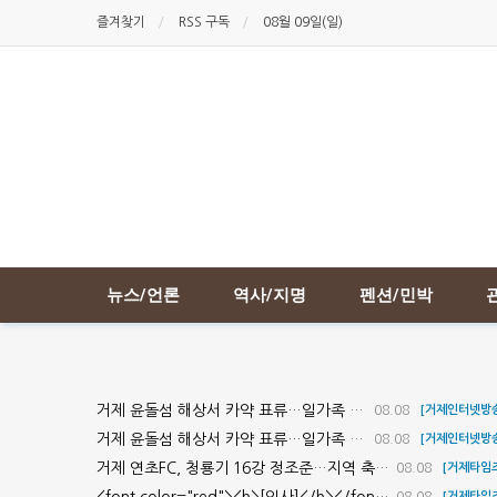
즐겨찾기
RSS 구독
08월 09일(일)
뉴스/언론
역사/지명
펜션/민박
거제 윤돌섬 해상서 카약 표류…일가족 4명 무사 구조
08.08
[거제인터넷방
거제 윤돌섬 해상서 카약 표류…일가족 4명 무사 구조
08.08
[거제인터넷방
거제 연초FC, 청룡기 16강 정조준…지역 축구 기대감 높인다
08.08
[거제타임
[거제타임