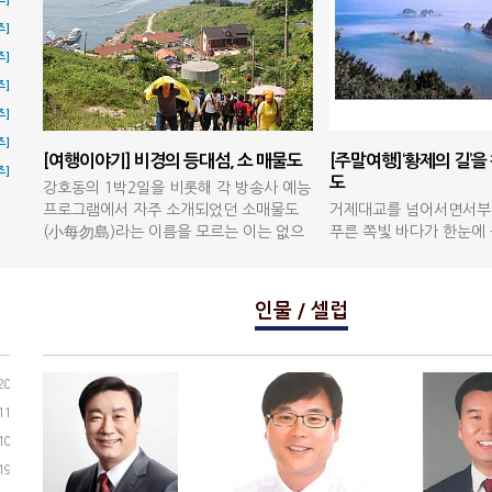
즈]
즈]
즈]
즈]
즈]
[여행이야기] 비경의 등대섬, 소 매물도
[주말여행]‘황제의 길’을
즈]
도
강호동의 1박2일을 비롯해 각 방송사 예능
프로그램에서 자주 소개되었던 소매물도
거제대교를 넘어서면서부
(小每勿島)라는 이름을 모르는 이는 없으
푸른 쪽빛 바다가 한눈에
리라. …
그야말로 드라이브 자체가
움이며 …
인물 / 셀럽
20
11
10
19