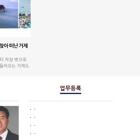
 찾아 떠난 거제
터 차창 밖으로
 들어오는 거제도.
 관광이고 즐거
업무등록
ㆍ
-
ㆍ
-
ㆍ
-
ㆍ
-