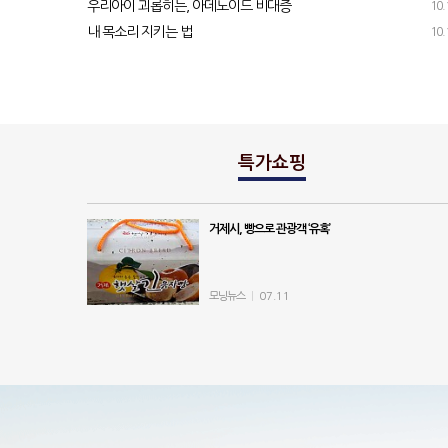
우리아이 괴롭히는, 아데노이드 비대증
10.
내 목소리 지키는 법
10.
윤영
특가쇼핑
거제시, 빵으로 관광객 ‘유혹’
모닝뉴스
|
07.11