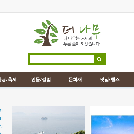
관광/축제
인물/셀럽
문화재
맛집/헬스
송]
송]
즈]
즈]