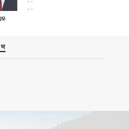
ㆍ
-
ㆍ
-
상모
민박